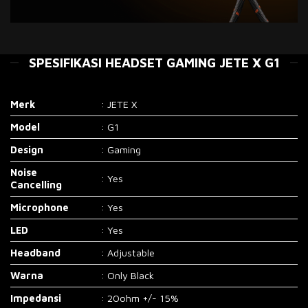
SPESIFIKASI HEADSET GAMING JETE X G1
Merk
: JETE X
Model
: G1
Design
: Gaming
Noise
: Yes
Cancelling
Microphone
: Yes
LED
: Yes
Headband
: Adjustable
Warna
: Only Black
Impedansi
: 20ohm +/- 15%