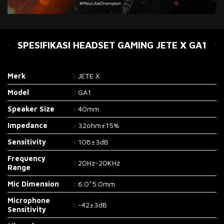
SPESIFIKASI HEADSET GAMING JETE X GA1
Merk
: JETE X
Model
: GA1
Speaker Size
: 40mm
Impedance
: 32ohm±15%
Sensitivity
: 108±3dB
Frequency
: 20Hz-20KHz
Range
Mic Dimension
: 6.0*5.0mm
Microphone
: -42±3dB
Sensitivity