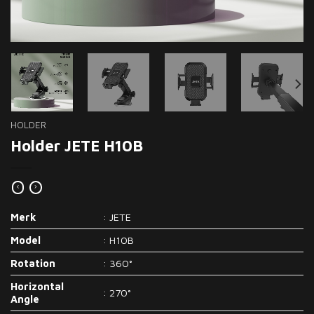
HOLDER
Holder JETE H10B
Merk
: JETE
Model
: H10B
Rotation
: 360°
Horizontal
: 270°
Angle