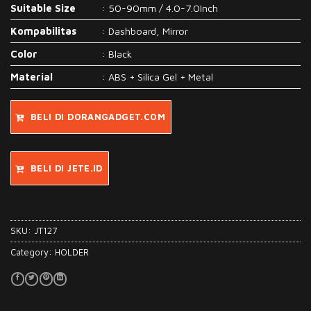
Suitable Size
: 50-90mm / 4.0-7.0Inch
Kompabilitas
: Dashboard, Mirror
Color
: Black
Material
: ABS + Silica Gel + Metal
BELI DI DORANGADGET.COM
BELI DI JETE.ID
SKU:
JT127
Category:
HOLDER