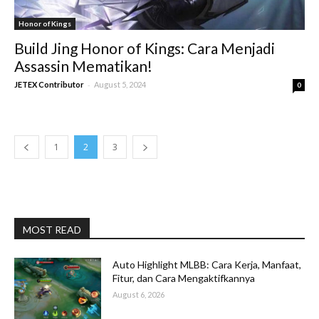
Honor of Kings
Build Jing Honor of Kings: Cara Menjadi
Assassin Mematikan!
-
JETEX Contributor
August 5, 2024
0
1
2
3
MOST READ
Auto Highlight MLBB: Cara Kerja, Manfaat,
Fitur, dan Cara Mengaktifkannya
August 6, 2026