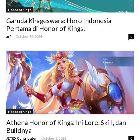
Honor of Kings
Garuda Khageswara: Hero Indonesia
Pertama di Honor of Kings!
-
arf
October 30, 2024
0
Honor of Kings
Athena Honor of Kings: Ini Lore, Skill, dan
Buildnya
-
JETEX Contributor
October 2, 2024
0