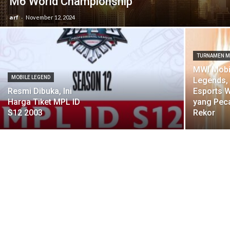
M6 World Championship
arf
-
November 12, 2024
TURNAMEN M
MWI Mobi
MOBILE LEGEND
Legends,
Resmi Dibuka, Ini
Esports W
Harga Tiket MPL ID
yang Pec
S12 2003
Rekor