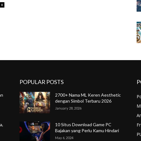
0
POPULAR POSTS
P
an
2700+ Nama ML Keren Aesthetic
P
dengan Simbol Terbaru 2026
M
January 28, 2026
A
Fr
a,
10 Situs Download Game PC
Bajakan yang Perlu Kamu Hindari
P
May 6, 2024