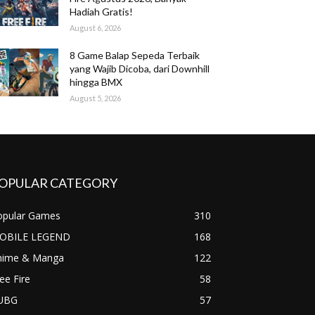
Hadiah Gratis!
August 6, 2026
8 Game Balap Sepeda Terbaik
yang Wajib Dicoba, dari Downhill
hingga BMX
August 5, 2026
OPULAR CATEGORY
opular Games
310
OBILE LEGEND
168
nime & Manga
122
ee Fire
58
UBG
57