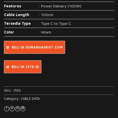
Features
: Power Delivery (100W)
Cable Length
: 100cm
Tersedia Type
: Type C to Type C.
Color
: Hitam
BELI DI DORANGADGET.COM
BELI DI JETE.ID
SKU:
JT60
Category:
CABLE DATA