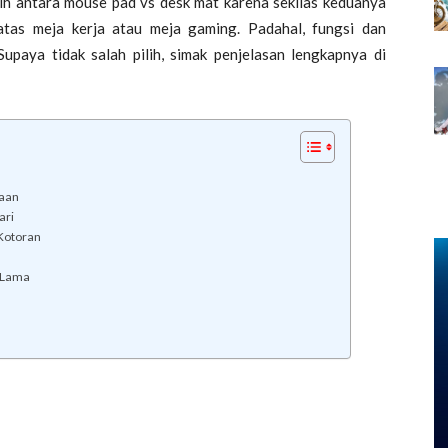
ih antara mouse pad vs desk mat karena sekilas keduanya
atas meja kerja atau meja gaming. Padahal, fungsi dan
paya tidak salah pilih, simak penjelasan lengkapnya di
naan
ari
 Kotoran
 Lama