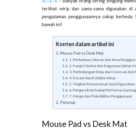
JETE-X
– Banyak orang sering bingung memil
terlihat mirip dan sama-sama digunakan di 
pengalaman penggunaannya cukup berbeda. Su
bawah ini!
Konten dalam artikel ini
Mouse Pad vs Desk Mat
1. Perbedaan Ukuran dan Area Penggu
2. Fungsi Utama dan Kegunaan Sehari H
3. Perlindungan Meja dari Goresan dan
4. Desain dan Estetika Setup
5. Tingkat Kenyamanan Saat Digunakan
6. Pengaruh terhadap Performa Gaming
7. Harga dan Fleksibilitas Penggunaan
Penutup
Mouse Pad vs Desk Mat