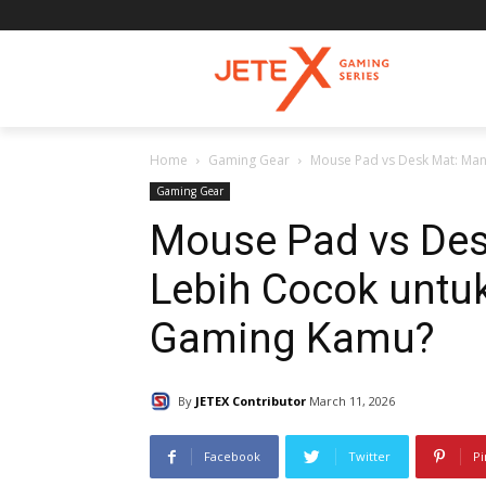
Home
Gaming Gear
Mouse Pad vs Desk Mat: Mana
Gaming Gear
Mouse Pad vs Des
Lebih Cocok untuk
Gaming Kamu?
By
JETEX Contributor
March 11, 2026
Facebook
Twitter
Pi