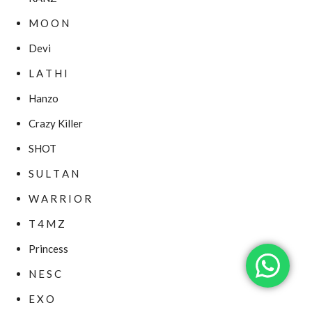
M O O N
Devi
L A T H I
Hanzo
Crazy Killer
SHOT
S U L T A N
W A R R I O R
T 4 M Z
Princess
N E S C
E X O