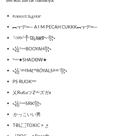
Berikut daftar namanya:
ꜰᴜʀɪᴏᴜꜱ ꜱʟ͢͢͢ᴀʏᴇʀˢ
︻┳デ═— A I M PECAH CUKKK︻┳デ═—
𓆩ᴳ̷ᴼ̷ᴰ̷𓆪༒D҉̷؏b҉̷a҉̷࿐꧂
꧁ᵀᵉᵃᵐBOOYAH꧂
ᵀᵉᵃᵐ★SHᎪDᎾᎳ★
꧁༺Mℭ°RÓYALS༻꧂
PS RUOK⁹⁹⁹
乂RυƘαツZˣᴿᶻズガx
꧁ᵀᵉᵃᵐSRK꧂
かっこいい男
TBL۝TOXIC × ͜ ×