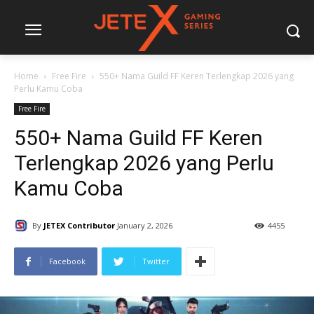
Home
Free Fire
550+ Nama Guild FF Keren Terlengkap 2026 yang
Perlu Kamu Coba
Free Fire
550+ Nama Guild FF Keren
Terlengkap 2026 yang Perlu
Kamu Coba
By
JETEX Contributor
January 2, 2026
4455
Facebook
Twitter