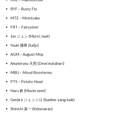
RYF – Rusty Flo
MTE – Moistcake
FRT – Fairysteel
Jun ジュン (Murni, taat)
Yuuki 優希 (Salju)
AGM – August Mop
Amaterasu 天照 (Dewi matahari)
MBU – Mood Boostermu
PTS – Potato Head
Haru 春 (Musim semi)
Genjiro ジェンジロ (Sumber yang baik)
Shinichi 真一 (Kebenaran)