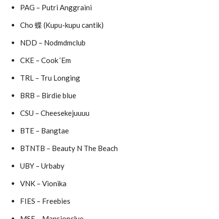
PAG – Putri Anggraini
Cho 蝶 (Kupu-kupu cantik)
NDD – Nodmdmclub
CKE – Cook ‘Em
TRL – Tru Longing
BRB – Birdie blue
CSU – Cheesekejuuuu
BTE – Bangtae
BTNTB – Beauty N The Beach
UBY – Urbaby
VNK – Vionika
FIES – Freebies
MSE – Mansionclue