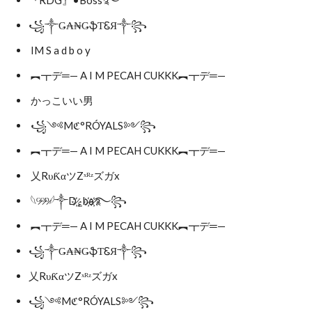
『RDG』•Boss࿐
꧁༒Ǥ₳₦ǤֆƬᏋЯ༒꧂
IM S a d b o y
︻┳デ═— A I M PECAH CUKKK︻┳デ═—
かっこいい男
꧁༺Mℭ°RÓYALS༻꧂
︻┳デ═— A I M PECAH CUKKK︻┳デ═—
乂RυƘαツZˣᴿᶻズガx
𓆩ᴳ̷ᴼ̷ᴰ̷𓆪༒D҉̷؏b҉̷a҉̷࿐꧂
︻┳デ═— A I M PECAH CUKKK︻┳デ═—
꧁༒Ǥ₳₦ǤֆƬᏋЯ༒꧂
乂RυƘαツZˣᴿᶻズガx
꧁༺Mℭ°RÓYALS༻꧂