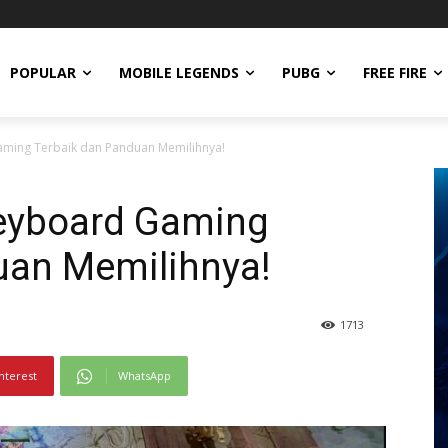
POPULAR
MOBILE LEGENDS
PUBG
FREE FIRE
ming Terbaik dan Panduan Memilihnya!
eyboard Gaming
uan Memilihnya!
1713
nterest
WhatsApp