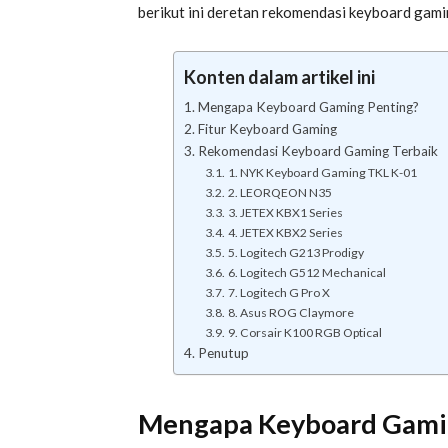
berikut ini deretan rekomendasi keyboard gamin
Konten dalam artikel ini
Mengapa Keyboard Gaming Penting?
Fitur Keyboard Gaming
Rekomendasi Keyboard Gaming Terbaik
1. NYK Keyboard Gaming TKL K-01
2. LEORQEON N35
3. JETEX KBX1 Series
4. JETEX KBX2 Series
5. Logitech G213 Prodigy
6. Logitech G512 Mechanical
7. Logitech G Pro X
8. Asus ROG Claymore
9. Corsair K100 RGB Optical
Penutup
Mengapa Keyboard Gami