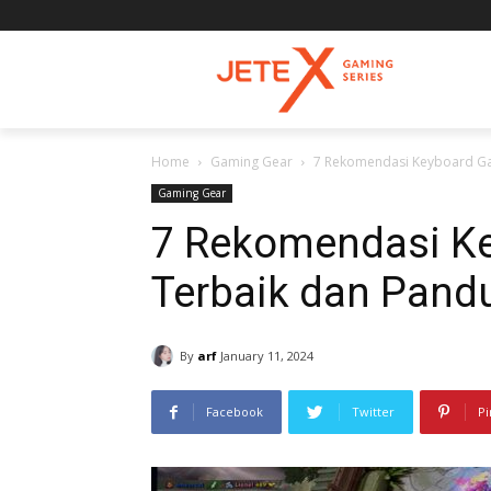
Home
Gaming Gear
7 Rekomendasi Keyboard Ga
Gaming Gear
7 Rekomendasi K
Terbaik dan Pand
By
arf
January 11, 2024
Facebook
Twitter
Pi