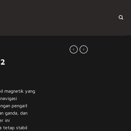
G2
il magnetik yang
navigasi
engan pengait
an ganda, dan
r ini
 tetap stabil