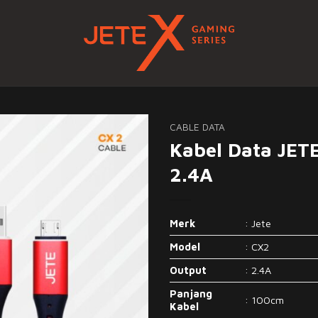
CABLE DATA
Kabel Data JET
2.4A
Merk
: Jete
Model
: CX2
Output
: 2.4A
Panjang
: 100cm
Kabel