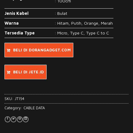
: 100cm
Jenis Kabel
: Bulat
Warna
: Hitam, Putih, Orange, Merah
Tersedia Type
: Micro, Type C, Type C to C
BELI DI DORANGADGET.COM
BELI DI JETE.ID
SKU:
JT154
Category:
CABLE DATA