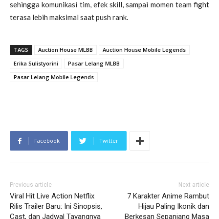
sehingga komunikasi tim, efek skill, sampai momen team fight
terasa lebih maksimal saat push rank.
TAGS
Auction House MLBB
Auction House Mobile Legends
Erika Sulistyorini
Pasar Lelang MLBB
Pasar Lelang Mobile Legends
Facebook
Twitter
Previous article
Next article
Viral Hit Live Action Netflix
7 Karakter Anime Rambut
Rilis Trailer Baru: Ini Sinopsis,
Hijau Paling Ikonik dan
Cast, dan Jadwal Tayangnya
Berkesan Sepanjang Masa