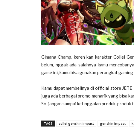
Gimana Champ, keren kan karakter Collei Ge
belum, nggak ada salahnya kamu mencobanya
game ini, kamu bisa gunakan perangkat gaming 
Kamu dapat membelinya di official store JETE I
juga ada berbagai promo menarik yang bisa ka
So, jangan sampai ketinggalan produk-produk t
TAGS
collei genshin impact
genshin impact
k