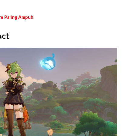
re Paling Ampuh
act