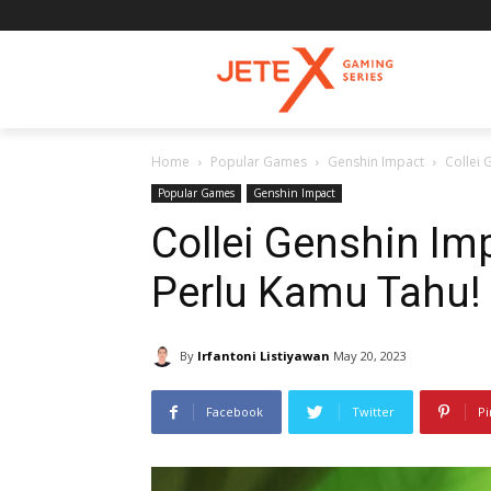
Home
Popular Games
Genshin Impact
Collei 
Popular Games
Genshin Impact
Collei Genshin Imp
Perlu Kamu Tahu!
By
Irfantoni Listiyawan
May 20, 2023
Facebook
Twitter
Pi