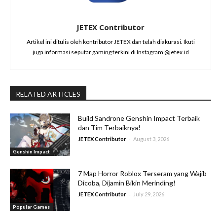
JETEX Contributor
Artikel ini ditulis oleh kontributor JETEX dan telah diakurasi. Ikuti
juga informasi seputar gaming terkini di Instagram @jetex.id
RELATED ARTICLES
Build Sandrone Genshin Impact Terbaik
dan Tim Terbaiknya!
-
JETEX Contributor
August 3, 2026
Genshin Impact
7 Map Horror Roblox Terseram yang Wajib
Dicoba, Dijamin Bikin Merinding!
-
JETEX Contributor
July 29, 2026
Popular Games