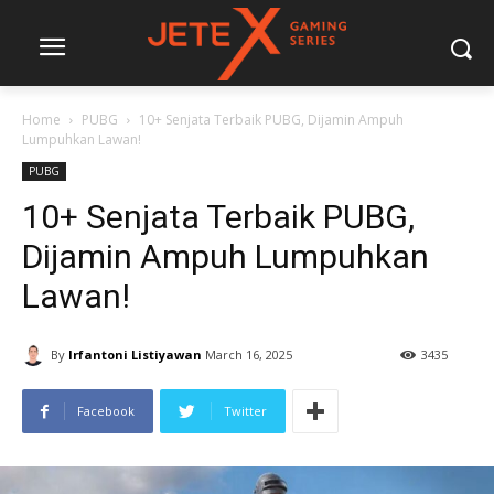
Home
PUBG
10+ Senjata Terbaik PUBG, Dijamin Ampuh
Lumpuhkan Lawan!
PUBG
10+ Senjata Terbaik PUBG,
Dijamin Ampuh Lumpuhkan
Lawan!
By
Irfantoni Listiyawan
March 16, 2025
3435
Facebook
Twitter