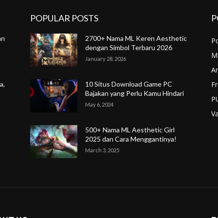
POPULAR POSTS
P
an
2700+ Nama ML Keren Aesthetic
P
dengan Simbol Terbaru 2026
M
January 28, 2026
A
Fr
a,
10 Situs Download Game PC
Bajakan yang Perlu Kamu Hindari
P
May 6, 2024
Va
500+ Nama ML Aesthetic Girl
2025 dan Cara Menggantinya!
March 3, 2025