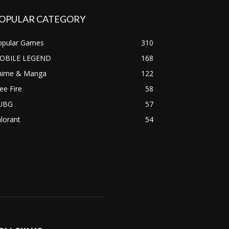
OPULAR CATEGORY
opular Games
310
OBILE LEGEND
168
nime & Manga
122
ee Fire
58
UBG
57
lorant
54