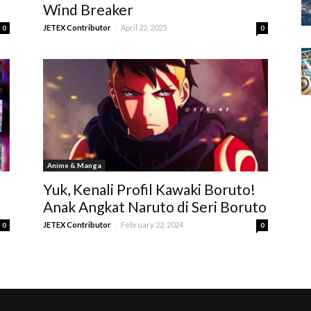
Wind Breaker
-
JETEX Contributor
April 22, 2025
0
0
Anime & Manga
Yuk, Kenali Profil Kawaki Boruto!
Anak Angkat Naruto di Seri Boruto
-
JETEX Contributor
February 22, 2024
0
0