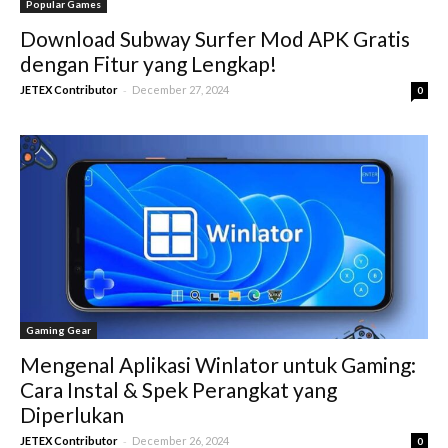
Popular Games
Download Subway Surfer Mod APK Gratis
dengan Fitur yang Lengkap!
-
JETEX Contributor
December 27, 2024
0
Gaming Gear
Mengenal Aplikasi Winlator untuk Gaming:
Cara Instal & Spek Perangkat yang
Diperlukan
-
JETEX Contributor
December 26, 2024
0