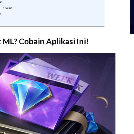
us
g Teman
n
ML? Cobain Aplikasi Ini!