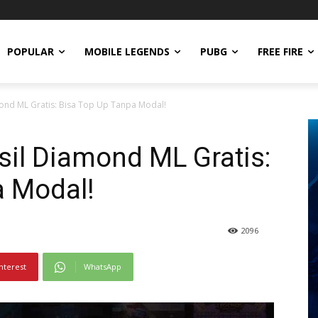
POPULAR
MOBILE LEGENDS
PUBG
FREE FIRE
mond ML Gratis: Bisa Top Up Tanpa Modal!
sil Diamond ML Gratis:
a Modal!
2096
nterest
WhatsApp