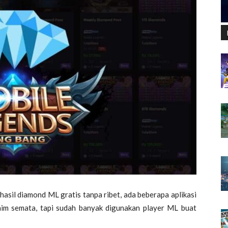
ghasil diamond ML
gratis tanpa ribet, ada beberapa aplikasi
aim semata, tapi sudah banyak digunakan player ML buat