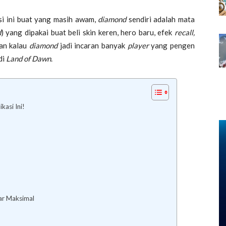
si ini buat yang masih awam,
diamond
sendiri adalah mata
d
) yang dipakai buat beli skin keren, hero baru, efek
recall,
ran kalau
diamond
jadi incaran banyak
player
yang pengen
di
Land of Dawn
.
asi Ini!
ar Maksimal