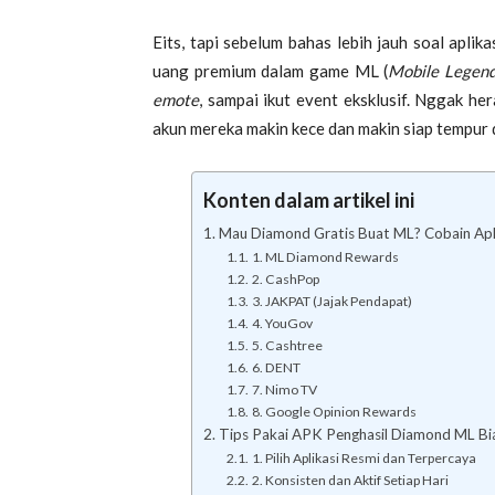
Eits, tapi sebelum bahas lebih jauh soal
aplika
uang premium dalam game ML (
Mobile Legen
emote
, sampai ikut event eksklusif. Nggak he
akun mereka makin kece dan makin siap tempur 
Konten dalam artikel ini
Mau Diamond Gratis Buat ML? Cobain Aplik
1. ML Diamond Rewards
2. CashPop
3. JAKPAT (Jajak Pendapat)
4. YouGov
5. Cashtree
6. DENT
7. Nimo TV
8. Google Opinion Rewards
Tips Pakai APK Penghasil Diamond ML Bi
1. Pilih Aplikasi Resmi dan Terpercaya
2. Konsisten dan Aktif Setiap Hari