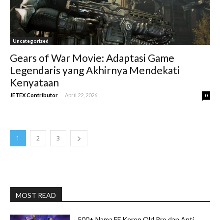
Uncategorized
Gears of War Movie: Adaptasi Game
Legendaris yang Akhirnya Mendekati
Kenyataan
-
JETEX Contributor
April 22, 2026
0
1
2
3
MOST READ
500+ Nama FF Keren Old Pro dan Anti