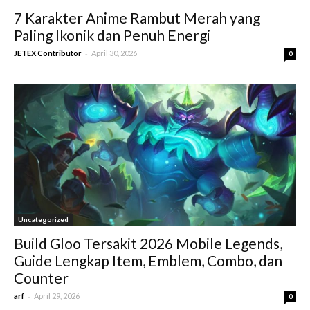
7 Karakter Anime Rambut Merah yang
Paling Ikonik dan Penuh Energi
-
JETEX Contributor
April 30, 2026
0
Uncategorized
Build Gloo Tersakit 2026 Mobile Legends,
Guide Lengkap Item, Emblem, Combo, dan
Counter
-
arf
April 29, 2026
0