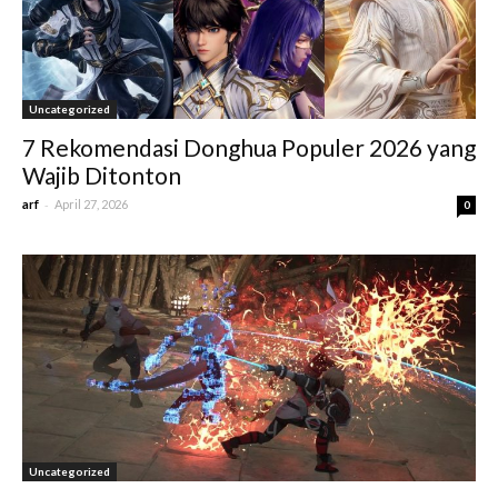
Uncategorized
7 Rekomendasi Donghua Populer 2026 yang
Wajib Ditonton
-
arf
April 27, 2026
0
Uncategorized