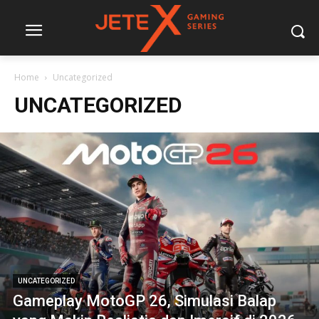
Home
Uncategorized
UNCATEGORIZED
UNCATEGORIZED
Gameplay MotoGP 26, Simulasi Balap