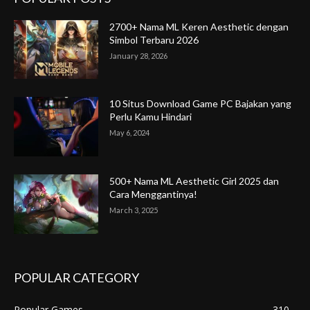
2700+ Nama ML Keren Aesthetic dengan
Simbol Terbaru 2026
January 28, 2026
10 Situs Download Game PC Bajakan yang
Perlu Kamu Hindari
May 6, 2024
500+ Nama ML Aesthetic Girl 2025 dan
Cara Menggantinya!
March 3, 2025
POPULAR CATEGORY
Popular Games
310