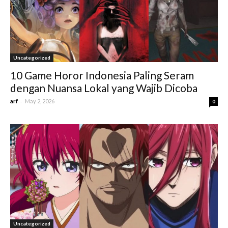
Uncategorized
10 Game Horor Indonesia Paling Seram
dengan Nuansa Lokal yang Wajib Dicoba
-
arf
May 2, 2026
0
Uncategorized