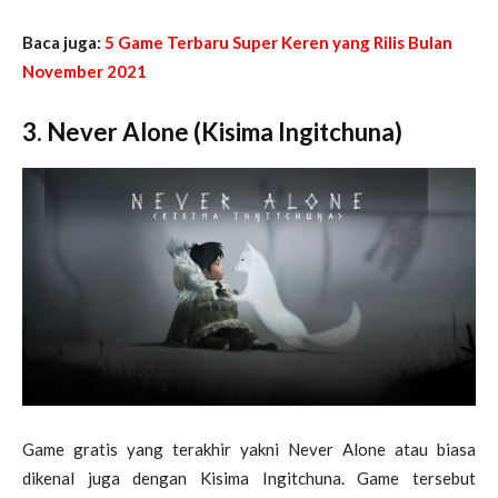
Baca juga:
5 Game Terbaru Super Keren yang Rilis Bulan
November 2021
3. Never Alone (Kisima Ingitchuna)
Game gratis yang terakhir yakni Never Alone atau biasa
dikenal juga dengan Kisima Ingitchuna. Game tersebut