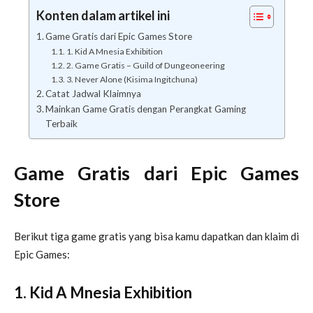
Konten dalam artikel ini
Game Gratis dari Epic Games Store
1. Kid A Mnesia Exhibition
2. Game Gratis – Guild of Dungeoneering
3. Never Alone (Kisima Ingitchuna)
Catat Jadwal Klaimnya
Mainkan Game Gratis dengan Perangkat Gaming
Terbaik
Game Gratis dari Epic Games
Store
Berikut tiga game gratis yang bisa kamu dapatkan dan klaim di
Epic Games:
1. Kid A Mnesia Exhibition