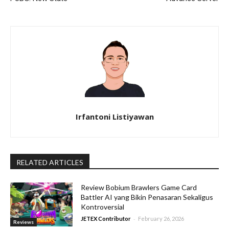
Irfantoni Listiyawan
RELATED ARTICLES
Review Bobium Brawlers Game Card
Battler AI yang Bikin Penasaran Sekaligus
Kontroversial
-
JETEX Contributor
February 26, 2026
Reviews