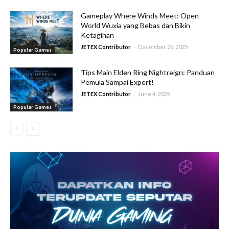
Gameplay Where Winds Meet: Open
World Wuxia yang Bebas dan Bikin
Ketagihan
-
JETEX Contributor
December 26, 2025
Popular Games
Tips Main Elden Ring Nightreign: Panduan
Pemula Sampai Expert!
-
JETEX Contributor
June 4, 2025
Popular Games