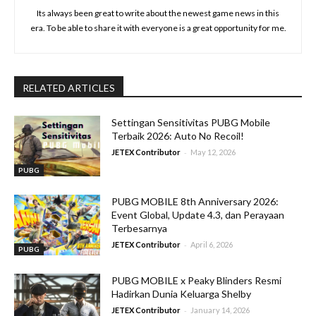
Its always been great to write about the newest game news in this
era. To be able to share it with everyone is a great opportunity for me.
RELATED ARTICLES
Settingan Sensitivitas PUBG Mobile
Terbaik 2026: Auto No Recoil!
-
JETEX Contributor
May 12, 2026
PUBG
PUBG MOBILE 8th Anniversary 2026:
Event Global, Update 4.3, dan Perayaan
Terbesarnya
-
JETEX Contributor
April 6, 2026
PUBG
PUBG MOBILE x Peaky Blinders Resmi
Hadirkan Dunia Keluarga Shelby
-
JETEX Contributor
January 14, 2026